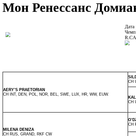
Мон Ренессанс Домиа
Дата 
Чемп
R.C
SIL
CH 
AERY’S PRAETORIAN
CH INT, DEN, POL, NOR, BEL, SWE, LUX, HR, WW, EUW.
KAL
CH 
O’D
CH 
MILENA DENIZA
CH RUS, GRAND, RКF CW